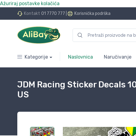
Ažuriraj postavke kolačića
do 24 rate bez kamata
Kontakt
01 7770 777
|
Korisnička podrška
Kategorije
Naslovnica
Naručivanje
JDM Racing Sticker Decals 1
US