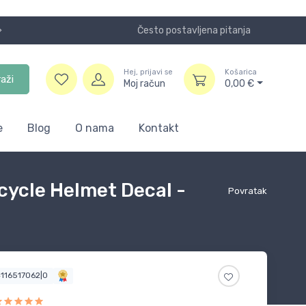
Često postavljena pitanja
Koristite
Hej, prijavi se
Košarica
raži
Moj račun
0,00
€
e
Blog
O nama
Kontakt
ycle Helmet Decal -
Povratak
4116517062|0