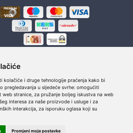
lačiće
i kolačiće i druge tehnologije praćenja kako bi
ka
Sigurno obročno plaćanje
vo pregledavanja u sljedeće svrhe:
omogućiti
polaganju
Do 24 rata bez kamata
t web stranice
,
za pružanje boljeg iskustva na web
šeg interesa za naše proizvode i usluge i za
nških interakcija
,
za isporuku oglasa koji su
m
Promjeni moje postavke