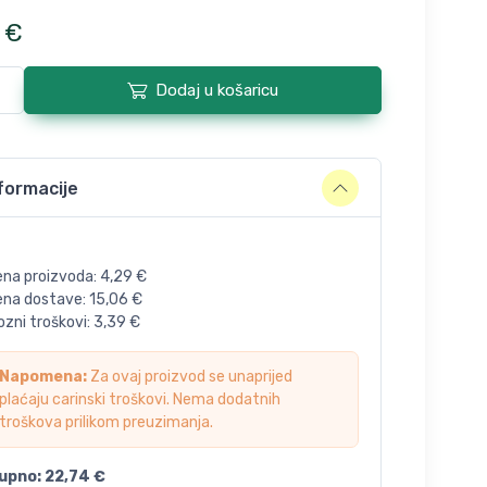
€
Dodaj u košaricu
formacije
ena proizvoda:
4,29
€
jena dostave:
15,06
€
zni troškovi:
3,39
€
Napomena:
Za ovaj proizvod se unaprijed
plaćaju carinski troškovi. Nema dodatnih
troškova prilikom preuzimanja.
upno:
22,74
€