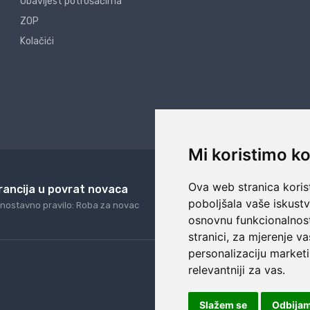
Obavijest potrošačima
ZOP
Kolačići
Mi koristimo ko
Ova web stranica korist
rancija u povrat novaca
24/7 odlična podrš
poboljšala vaše iskust
nostavno pravilo: Roba za novac
Naši agenti uvijek na ras
osnovnu funkcionalnos
stranici
,
za mjerenje va
personalizaciju marketi
relevantniji za vas
.
Slažem se
Odbija