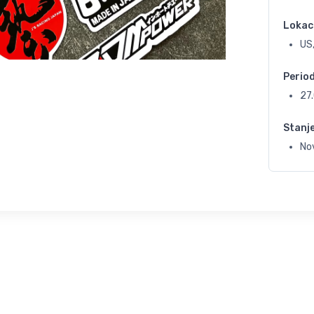
Lokac
US,
Perio
27
Stanj
No