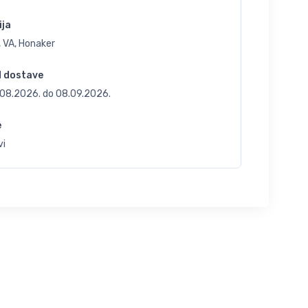
ija
 VA, Honaker
d dostave
.08.2026.
do
08.09.2026.
e
vi