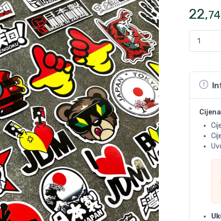
22
,
74
In
Cijena
Cij
Ci
Uvo
Uk