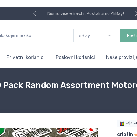
Nismo više e.Bay.hr. Postali smo AliBay!
Pret
Privatni korisnici
Poslovni korisnici
Naše provizij
0 Pack Random Assortment Motorc
v1|65
criptin