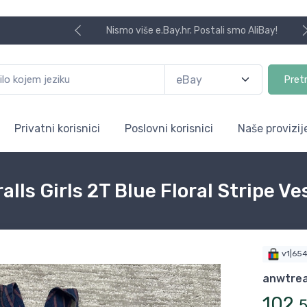
Nismo više e.Bay.hr. Postali smo AliBay!
Pret
Privatni korisnici
Poslovni korisnici
Naše provizij
lls Girls 2T Blue Floral Stripe 
v1|65
anwtre
102
,