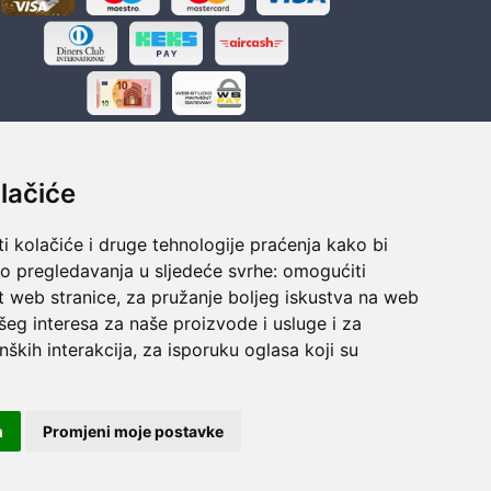
lačiće
i kolačiće i druge tehnologije praćenja kako bi
ka
Sigurno obročno plaćanje
vo pregledavanja u sljedeće svrhe:
omogućiti
polaganju
Do 24 rata bez kamata
t web stranice
,
za pružanje boljeg iskustva na web
šeg interesa za naše proizvode i usluge i za
nških interakcija
,
za isporuku oglasa koji su
m
Promjeni moje postavke