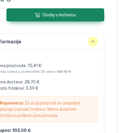
Dodaj u košaricu
formacije
ena proizvoda:
70,41
€
niža cijena u prethodnih 30 dana:
120,72
€
jena dostave:
28,70
€
zni troškovi:
3,39
€
Napomena:
Za ovaj proizvod se unaprijed
plaćaju carinski troškovi. Nema dodatnih
troškova prilikom preuzimanja.
upno:
102,50
€