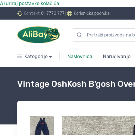
Ažuriraj postavke kolačića
do 24 rate bez kamata
Kontakt
01 7770 777
|
Korisnička podrška
Kategorije
Naslovnica
Naručivanje
Vintage OshKosh B'gosh Overa