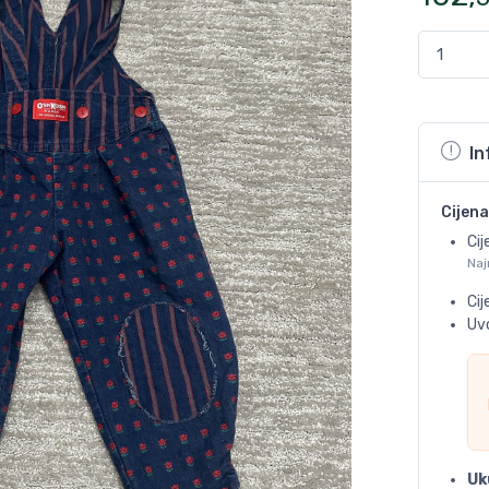
In
Cijena
Cij
Naj
Ci
Uvo
Uk