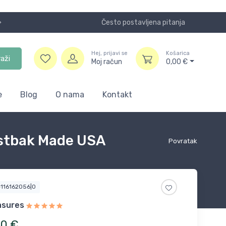
Često postavljena pitanja
Koristite
Hej, prijavi se
Košarica
raži
Moj račun
0,00
€
e
Blog
O nama
Kontakt
Vestbak Made USA
Povratak
4116162056|0
asures
50
€