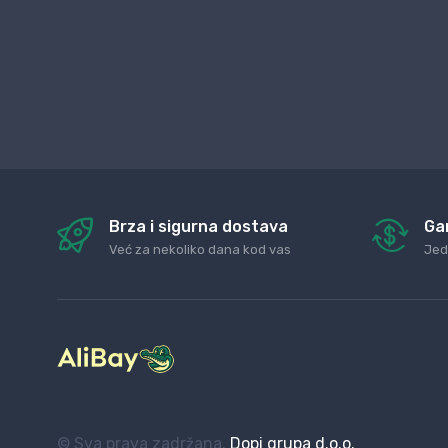
Brza i sigurna dostava
Ga
Već za nekoliko dana kod vas
Jed
© Sva prava zadržana.
Dopi grupa d.o.o.