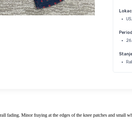
Lokac
US
Perio
26
Stanj
Rab