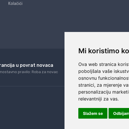
Kolačići
Mi koristimo ko
Ova web stranica korist
rancija u povrat novaca
24/7 odlična podrš
poboljšala vaše iskust
nostavno pravilo: Roba za novac
Naši agenti uvijek na ras
osnovnu funkcionalnos
stranici
,
za mjerenje va
personalizaciju marketi
relevantniji za vas
.
Slažem se
Odbija