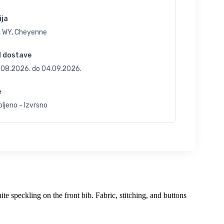
ija
, WY, Cheyenne
d dostave
.08.2026.
do
04.09.2026.
e
ljeno - Izvrsno