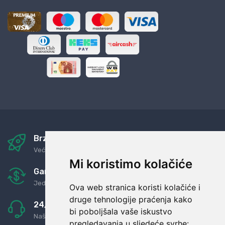
Brza i sigurna dostava
Već za nekoliko dana kod vas
Mi koristimo kolačiće
Garancija u povrat novaca
Jednostavno pravilo: Roba za novac
Ova web stranica koristi kolačiće i
druge tehnologije praćenja kako
24/7 odlična podrška
bi poboljšala vaše iskustvo
Naši agenti uvijek na raspolaganju
pregledavanja u sljedeće svrhe: