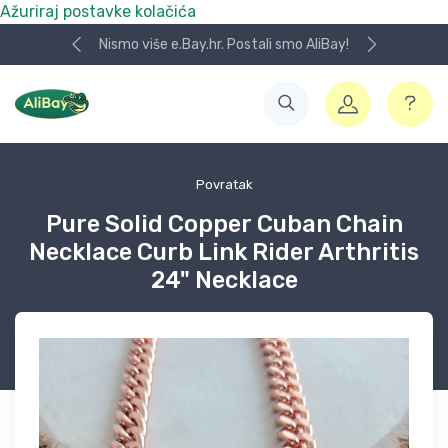
Ažuriraj postavke kolačića
Nismo više e.Bay.hr. Postali smo AliBay!
Povratak
Pure Solid Copper Cuban Chain
Necklace Curb Link Rider Arthritis
24" Necklace