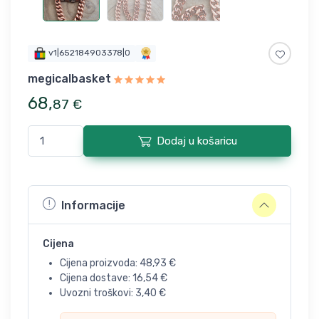
v1|652184903378|0
megicalbasket
68
,
87
€
Dodaj u košaricu
Informacije
Cijena
Cijena proizvoda:
48,93
€
Cijena dostave:
16,54
€
Uvozni troškovi:
3,40
€