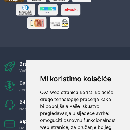
Brza i sigurna dostava
Već za nekoliko dana kod vas
Mi koristimo kolačiće
Garancija u povrat novaca
Jednostavno pravilo: Roba za novac
Ova web stranica koristi kolačiće i
druge tehnologije praćenja kako
24/7 odlična podrška
bi poboljšala vaše iskustvo
Naši agenti uvijek na raspolaganju
pregledavanja u sljedeće svrhe:
omogućiti osnovnu funkcionalnost
Sigurno obročno plaćanje
web stranice
,
za pružanje boljeg
Do 24 rata bez kamata