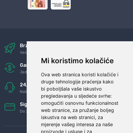
Brza i sigurna dostava
Već za nekoliko dana kod vas
Mi koristimo kolačiće
Garancija u povrat novaca
Jednostavno pravilo: Roba za novac
Ova web stranica koristi kolačiće i
druge tehnologije praćenja kako
24/7 odlična podrška
bi poboljšala vaše iskustvo
Naši agenti uvijek na raspolaganju
pregledavanja u sljedeće svrhe:
omogućiti osnovnu funkcionalnost
Sigurno obročno plaćanje
web stranice
,
za pružanje boljeg
Do 24 rata bez kamata
iskustva na web stranici
,
za
mjerenje vašeg interesa za naše
proizvode i usluge i za