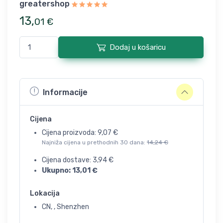
greatershop
13
,
01
€
Dodaj u košaricu
Informacije
Cijena
Cijena proizvoda:
9,07
€
Najniža cijena u prethodnih 30 dana:
14,24
€
Cijena dostave:
3,94
€
Ukupno:
13,01
€
Lokacija
CN, , Shenzhen