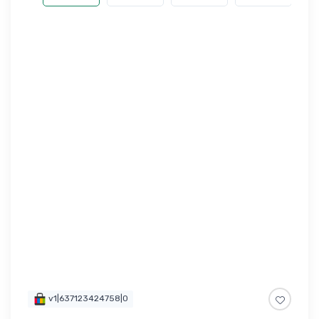
v1|637123424758|0