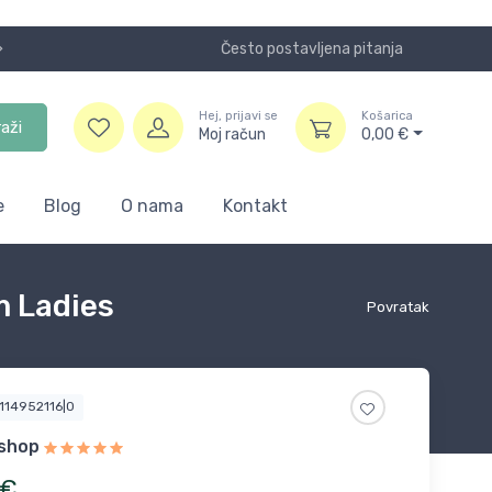
Često postavljena pitanja
Koristite
Hej, prijavi se
Košarica
raži
Moj račun
0,00
€
e
Blog
O nama
Kontakt
m Ladies
Povratak
7114952116|0
shop
€