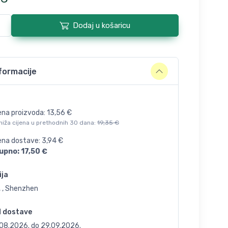
Dodaj u košaricu
formacije
ena proizvoda:
13,56
€
niža cijena u prethodnih 30 dana:
19,35
€
jena dostave:
3,94
€
upno:
17,50
€
ija
, , Shenzhen
d dostave
.08.2026.
do
29.09.2026.