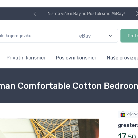
Nismo više e.Bay.hr. Postali smo AliBay!
Pret
Privatni korisnici
Poslovni korisnici
Naše provizij
Woman Comfortable Cotton Bedroo
v1|63
greater
17
,
50