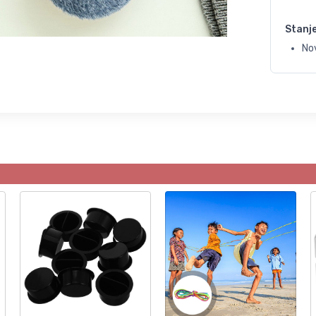
Stanj
No