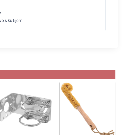
e
vo s kutijom