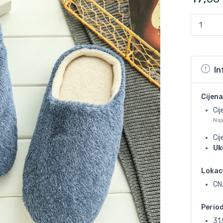
In
Cijena
Cij
Naj
Ci
Uk
Lokac
CN
Perio
31