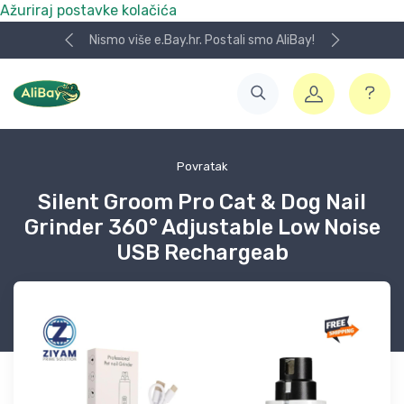
Ažuriraj postavke kolačića
Nismo više e.Bay.hr. Postali smo AliBay!
Povratak
Silent Groom Pro Cat & Dog Nail
Grinder 360° Adjustable Low Noise
USB Rechargeab