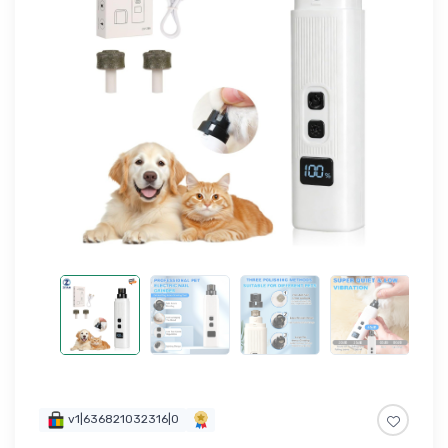
v1|636821032316|0