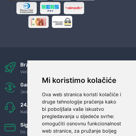
Brza i sigurna dostava
Već za nekoliko dana kod vas
Mi koristimo kolačiće
Garancija u povrat novaca
Jednostavno pravilo: Roba za novac
Ova web stranica koristi kolačiće i
druge tehnologije praćenja kako
24/7 odlična podrška
bi poboljšala vaše iskustvo
Naši agenti uvijek na raspolaganju
pregledavanja u sljedeće svrhe:
omogućiti osnovnu funkcionalnost
Sigurno obročno plaćanje
web stranice
,
za pružanje boljeg
Do 24 rata bez kamata