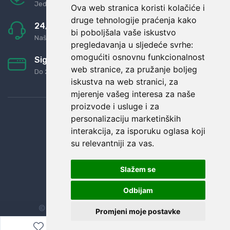
Jednostavno pravilo: Roba za novac
Ova web stranica koristi kolačiće i
druge tehnologije praćenja kako
24/7 odlična podrška
bi poboljšala vaše iskustvo
Naši agenti uvijek na raspolaganju
pregledavanja u sljedeće svrhe:
omogućiti osnovnu funkcionalnost
Sigurno obročno plaćanje
web stranice
,
za pružanje boljeg
Do 24 rata bez kamata
iskustva na web stranici
,
za
mjerenje vašeg interesa za naše
proizvode i usluge i za
personalizaciju marketinških
interakcija
,
za isporuku oglasa koji
su relevantniji za vas
.
Slažem se
Odbijam
© Sva prava zadržana.
Dopi grupa d.o.o.
Promjeni moje postavke