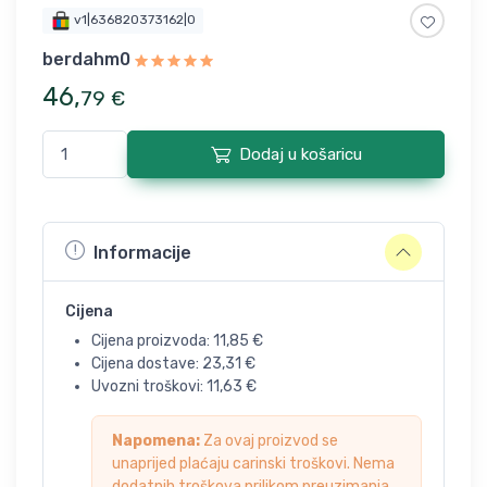
v1|636820373162|0
berdahm0
46
,
79
€
Dodaj u košaricu
Informacije
Cijena
Cijena proizvoda:
11,85
€
Cijena dostave:
23,31
€
Uvozni troškovi:
11,63
€
Napomena:
Za ovaj proizvod se
unaprijed plaćaju carinski troškovi. Nema
dodatnih troškova prilikom preuzimanja.