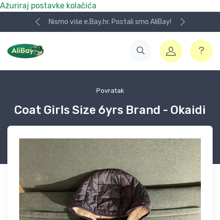
Ažuriraj postavke kolačića
Nismo više e.Bay.hr. Postali smo AliBay!
Povratak
Coat Girls Size 6yrs Brand - Okaidi