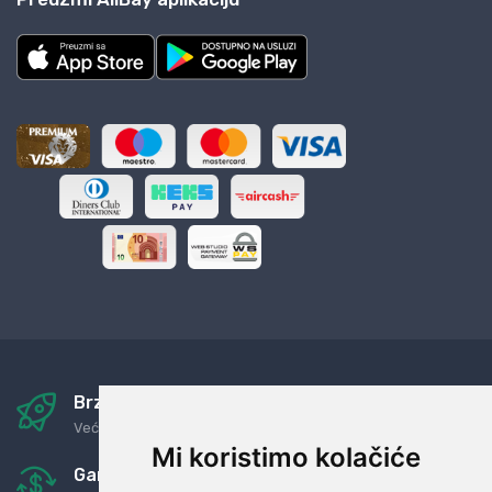
Brza i sigurna dostava
Već za nekoliko dana kod vas
Mi koristimo kolačiće
Garancija u povrat novaca