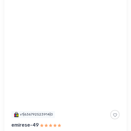
v1|636792523914|0
emirese-49