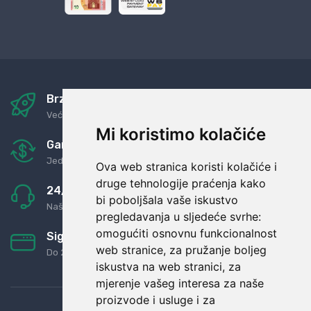
Brza i sigurna dostava
Već za nekoliko dana kod vas
Mi koristimo kolačiće
Garancija u povrat novaca
Jednostavno pravilo: Roba za novac
Ova web stranica koristi kolačiće i
druge tehnologije praćenja kako
24/7 odlična podrška
bi poboljšala vaše iskustvo
Naši agenti uvijek na raspolaganju
pregledavanja u sljedeće svrhe:
omogućiti osnovnu funkcionalnost
Sigurno obročno plaćanje
web stranice
,
za pružanje boljeg
Do 24 rata bez kamata
iskustva na web stranici
,
za
mjerenje vašeg interesa za naše
proizvode i usluge i za