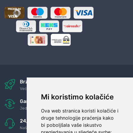
Brza i sigurna dostava
Već za nekoliko dana kod vas
Mi koristimo kolačiće
Garancija u povrat novaca
Jednostavno pravilo: Roba za novac
Ova web stranica koristi kolačiće i
druge tehnologije praćenja kako
24/7 odlična podrška
bi poboljšala vaše iskustvo
Naši agenti uvijek na raspolaganju
pregledavanja u sljedeće svrhe: