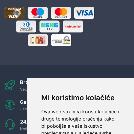
Brza i sigurna dostava
Već za nekoliko dana kod vas
Mi koristimo kolačiće
Garancija u povrat novaca
Jednostavno pravilo: Roba za novac
Ova web stranica koristi kolačiće i
druge tehnologije praćenja kako
24/7 odlična podrška
bi poboljšala vaše iskustvo
Naši agenti uvijek na raspolaganju
pregledavanja u sljedeće svrhe: