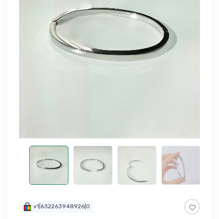
v1|632263948926|0