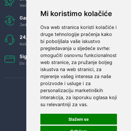
Već za nekoliko dana kod vas
Mi koristimo kolačiće
Garancija u povrat novaca
Jednostavno pravilo: Roba za novac
Ova web stranica koristi kolačiće i
druge tehnologije praćenja kako
24/7 odlična podrška
bi poboljšala vaše iskustvo
Naši agenti uvijek na raspolaganju
pregledavanja u sljedeće svrhe:
omogućiti osnovnu funkcionalnost
Sigurno obročno plaćanje
web stranice
,
za pružanje boljeg
Do 24 rata bez kamata
iskustva na web stranici
,
za
mjerenje vašeg interesa za naše
proizvode i usluge i za
personalizaciju marketinških
interakcija
,
za isporuku oglasa koji
su relevantniji za vas
.
Slažem se