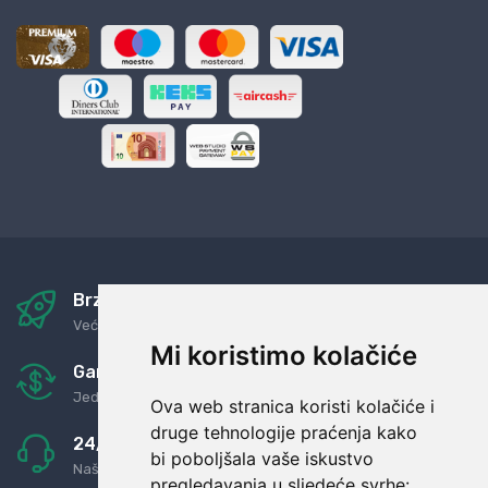
Brza i sigurna dostava
Već za nekoliko dana kod vas
Mi koristimo kolačiće
Garancija u povrat novaca
Jednostavno pravilo: Roba za novac
Ova web stranica koristi kolačiće i
druge tehnologije praćenja kako
24/7 odlična podrška
bi poboljšala vaše iskustvo
Naši agenti uvijek na raspolaganju
pregledavanja u sljedeće svrhe: