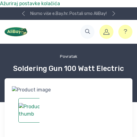
Ažuriraj postavke kolačića
Nismo više e.Bay.hr. Postali smo AliBay!
Povratak
Soldering Gun 100 Watt Electric