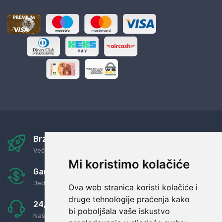
Brza i sigurna dostava
Već za nekoliko dana kod vas
Mi koristimo kolačiće
Garancija u povrat novaca
Jednostavno pravilo: Roba za novac
Ova web stranica koristi kolačiće i
druge tehnologije praćenja kako
24/7 odlična podrška
bi poboljšala vaše iskustvo
Naši agenti uvijek na raspolaganju