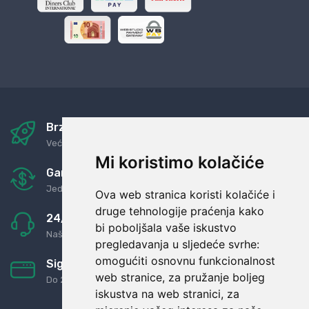
Brza i sigurna dostava
Već za nekoliko dana kod vas
Mi koristimo kolačiće
Garancija u povrat novaca
Jednostavno pravilo: Roba za novac
Ova web stranica koristi kolačiće i
druge tehnologije praćenja kako
24/7 odlična podrška
bi poboljšala vaše iskustvo
Naši agenti uvijek na raspolaganju
pregledavanja u sljedeće svrhe:
omogućiti osnovnu funkcionalnost
Sigurno obročno plaćanje
web stranice
,
za pružanje boljeg
Do 24 rata bez kamata
iskustva na web stranici
,
za