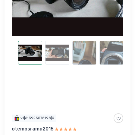
v1|613925578198|0
otempsrama2015