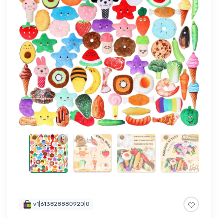
v1|613828880920|0