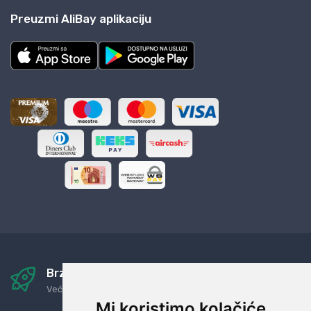
Preuzmi AliBay aplikaciju
Brza i sigurna dostava
Već za nekoliko dana kod vas
Mi koristimo kolačiće