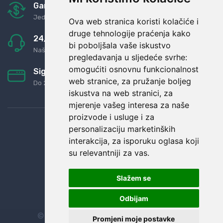
Garancija u povrat novaca
Jednostavno pravilo: Roba za novac
Ova web stranica koristi kolačiće i
druge tehnologije praćenja kako
24/7 odlična podrška
bi poboljšala vaše iskustvo
Naši agenti uvijek na raspolaganju
pregledavanja u sljedeće svrhe:
omogućiti osnovnu funkcionalnost
Sigurno obročno plaćanje
web stranice
,
za pružanje boljeg
Do 24 rata bez kamata
iskustva na web stranici
,
za
mjerenje vašeg interesa za naše
proizvode i usluge i za
personalizaciju marketinških
interakcija
,
za isporuku oglasa koji
su relevantniji za vas
.
Slažem se
Odbijam
© Sva prava zadržana.
Dopi grupa d.o.o.
Promjeni moje postavke