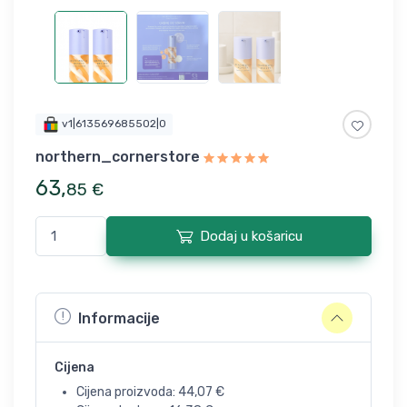
v1|613569685502|0
northern_cornerstore
63
,
85
€
Dodaj u košaricu
Informacije
Cijena
Cijena proizvoda:
44,07
€