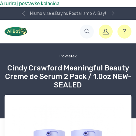
Ažuriraj postavke kolačića
Nismo više e.Bay.hr. Postali smo AliBay!
Povratak
Cindy Crawford Meaningful Beauty
Creme de Serum 2 Pack / 1.0oz NEW-
SEALED