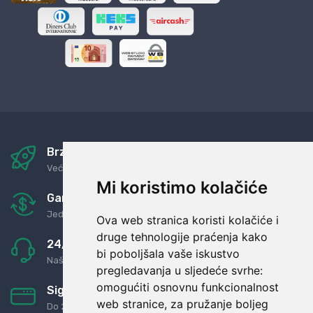
Brza i sigurna dostava
Već za nekoliko dana kod vas
Mi koristimo kolačiće
Garancija u povrat novaca
Jednostavno pravilo: Roba za novac
Ova web stranica koristi kolačiće i
druge tehnologije praćenja kako
24/7 odlična podrška
bi poboljšala vaše iskustvo
Naši agenti uvijek na raspolaganju
pregledavanja u sljedeće svrhe:
omogućiti osnovnu funkcionalnost
Sigurno obročno plaćanje
web stranice
,
za pružanje boljeg
Do 24 rata bez kamata