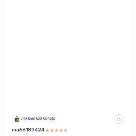
v1|612605235002|0
ma66189424