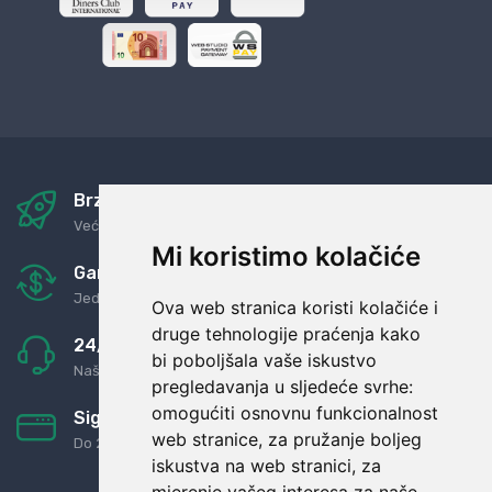
Brza i sigurna dostava
Već za nekoliko dana kod vas
Mi koristimo kolačiće
Garancija u povrat novaca
Jednostavno pravilo: Roba za novac
Ova web stranica koristi kolačiće i
druge tehnologije praćenja kako
24/7 odlična podrška
bi poboljšala vaše iskustvo
Naši agenti uvijek na raspolaganju
pregledavanja u sljedeće svrhe:
omogućiti osnovnu funkcionalnost
Sigurno obročno plaćanje
web stranice
,
za pružanje boljeg
Do 24 rata bez kamata
iskustva na web stranici
,
za