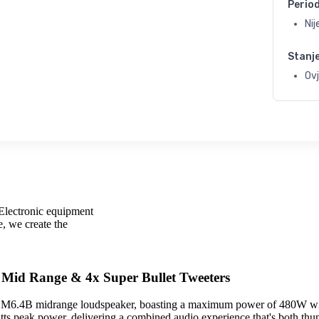
Perio
Ni
Stanj
Ov