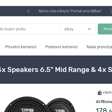
Nismo više e.Bay.hr. Postali smo AliBay!
Pret
Privatni korisnici
Poslovni korisnici
Naše provizij
x Speakers 6.5" Mid Range & 4x S
v1|61
ds18so
178
,
6