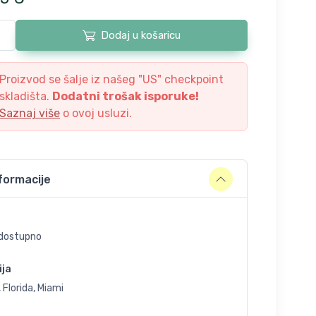
Dodaj u košaricu
Proizvod se šalje iz našeg "
US
" checkpoint
skladišta.
Dodatni trošak isporuke!
Saznaj više
o ovoj usluzi.
formacije
dostupno
ija
 Florida, Miami