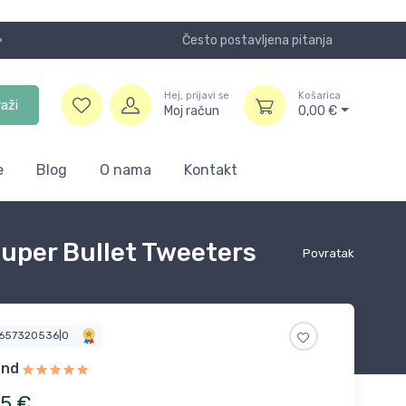
Često postavljena pitanja
Koristite
Hej, prijavi se
Košarica
raži
Moj račun
0,00
€
e
Blog
O nama
Kontakt
uper Bullet Tweeters
Povratak
0657320536|0
und
5
€