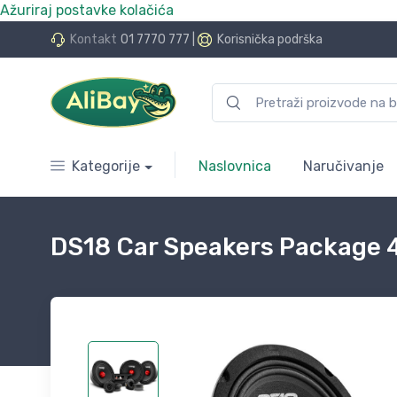
Ažuriraj postavke kolačića
do 24 rate bez kamata
Kontakt
01 7770 777
|
Korisnička podrška
Kategorije
Naslovnica
Naručivanje
DS18 Car Speakers Package 4