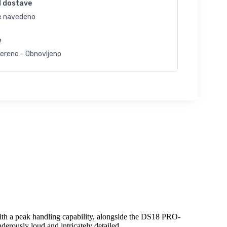
d dostave
je navedeno
e
jereno - Obnovljeno