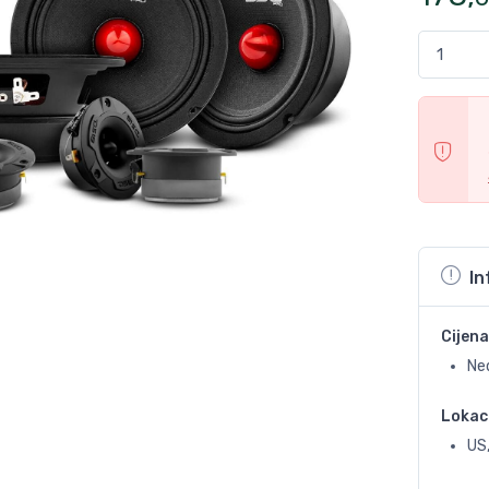
In
Cijena
Ne
Lokac
US,