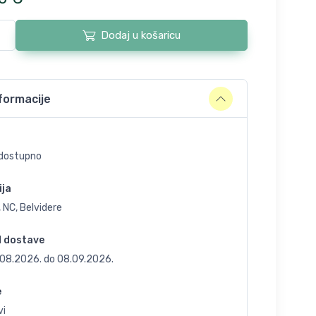
Dodaj u košaricu
formacije
dostupno
ija
 NC, Belvidere
d dostave
.08.2026.
do
08.09.2026.
e
vi