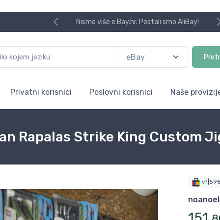
Nismo više e.Bay.hr. Postali smo AliBay!
Pret
Privatni korisnici
Poslovni korisnici
Naše provizij
an Rapalas Strike King Custom Ji
v1|59
noanoel
151
,
8