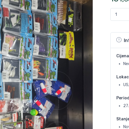
In
Cijena
Ne
Lokac
US,
Perio
27
Stanj
No