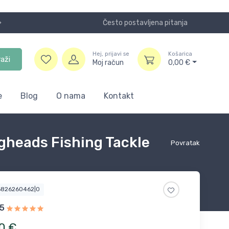
Često postavljena pitanja
Koristite
Hej, prijavi se
Košarica
raži
Moj račun
0,00
€
e
Blog
O nama
Kontakt
gheads Fishing Tackle
Povratak
6826260462|0
5
0
€