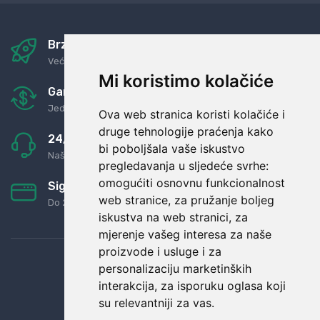
Brza i sigurna dostava
Već za nekoliko dana kod vas
Mi koristimo kolačiće
Garancija u povrat novaca
Jednostavno pravilo: Roba za novac
Ova web stranica koristi kolačiće i
druge tehnologije praćenja kako
24/7 odlična podrška
bi poboljšala vaše iskustvo
Naši agenti uvijek na raspolaganju
pregledavanja u sljedeće svrhe:
omogućiti osnovnu funkcionalnost
Sigurno obročno plaćanje
web stranice
,
za pružanje boljeg
Do 24 rata bez kamata
iskustva na web stranici
,
za
mjerenje vašeg interesa za naše
proizvode i usluge i za
personalizaciju marketinških
interakcija
,
za isporuku oglasa koji
su relevantniji za vas
.