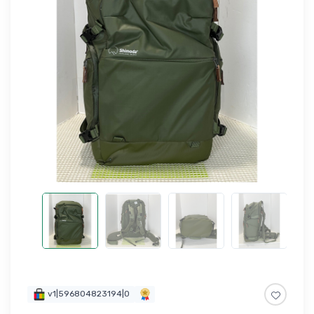
v1|596804823194|0