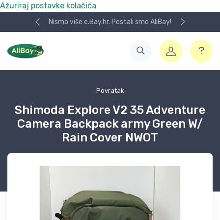
Ažuriraj postavke kolačića
Nismo više e.Bay.hr. Postali smo AliBay!
Povratak
Shimoda Explore V2 35 Adventure
Camera Backpack army Green W/
Rain Cover NWOT