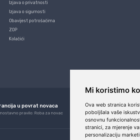
Izjava o privatnosti
Izjava o sigurnosti
Obavijest potrošačima
ZOP
Kolačići
Mi koristimo ko
Ova web stranica korist
rancija u povrat novaca
24/7 odlična podrš
poboljšala vaše iskust
nostavno pravilo: Roba za novac
Naši agenti uvijek na ras
osnovnu funkcionalnos
stranici
,
za mjerenje va
personalizaciju marketi