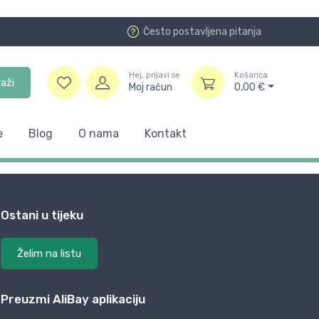
Često postavljena pitanja
Hej, prijavi se
Košarica
raži
Moj račun
0,00
€
e
Blog
O nama
Kontakt
Ostani u tijeku
Želim na listu
Preuzmi AliBay aplikaciju