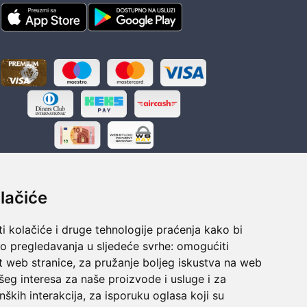
lačiće
i kolačiće i druge tehnologije praćenja kako bi
ka
Sigurno obročno plaćanje
vo pregledavanja u sljedeće svrhe:
omogućiti
polaganju
Do 24 rata bez kamata
t web stranice
,
za pružanje boljeg iskustva na web
šeg interesa za naše proizvode i usluge i za
nških interakcija
,
za isporuku oglasa koji su