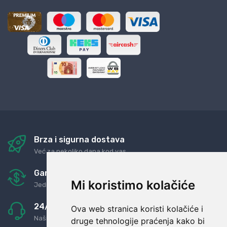
Brza i sigurna dostava
Već za nekoliko dana kod vas
Garancija u povrat novaca
Mi koristimo kolačiće
Jednostavno pravilo: Roba za novac
24/7 odlična podrška
Ova web stranica koristi kolačiće i
Naši agenti uvijek na raspolaganju
druge tehnologije praćenja kako bi