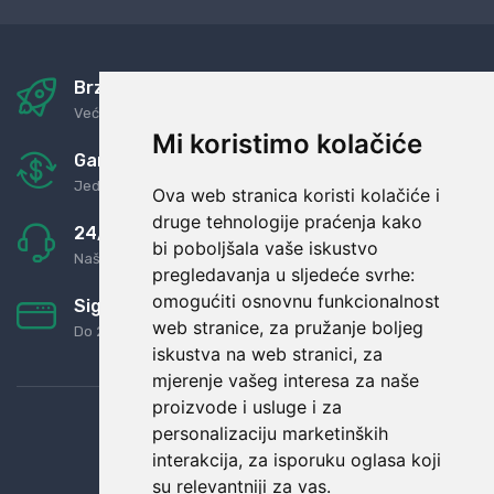
Brza i sigurna dostava
Već za nekoliko dana kod vas
Mi koristimo kolačiće
Garancija u povrat novaca
Jednostavno pravilo: Roba za novac
Ova web stranica koristi kolačiće i
druge tehnologije praćenja kako
24/7 odlična podrška
bi poboljšala vaše iskustvo
Naši agenti uvijek na raspolaganju
pregledavanja u sljedeće svrhe:
omogućiti osnovnu funkcionalnost
Sigurno obročno plaćanje
web stranice
,
za pružanje boljeg
Do 24 rata bez kamata
iskustva na web stranici
,
za
mjerenje vašeg interesa za naše
proizvode i usluge i za
personalizaciju marketinških
interakcija
,
za isporuku oglasa koji
su relevantniji za vas
.