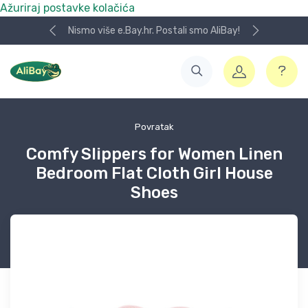
Ažuriraj postavke kolačića
Nismo više e.Bay.hr. Postali smo AliBay!
Povratak
Comfy Slippers for Women Linen
Bedroom Flat Cloth Girl House
Shoes