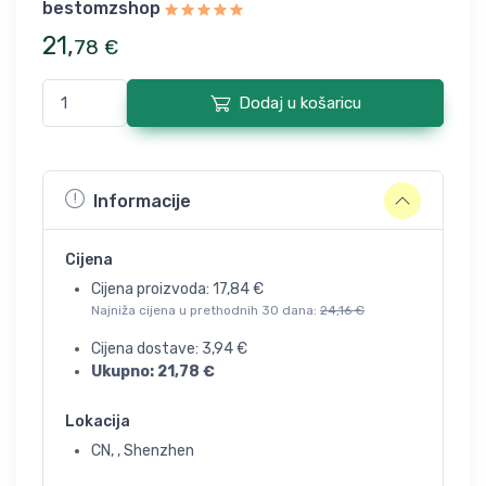
bestomzshop
21
,
78
€
Dodaj u košaricu
Informacije
Cijena
Cijena proizvoda:
17,84
€
Najniža cijena u prethodnih 30 dana:
24,16
€
Cijena dostave:
3,94
€
Ukupno:
21,78
€
Lokacija
CN, , Shenzhen