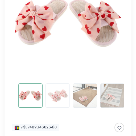
v1|574893438234|0