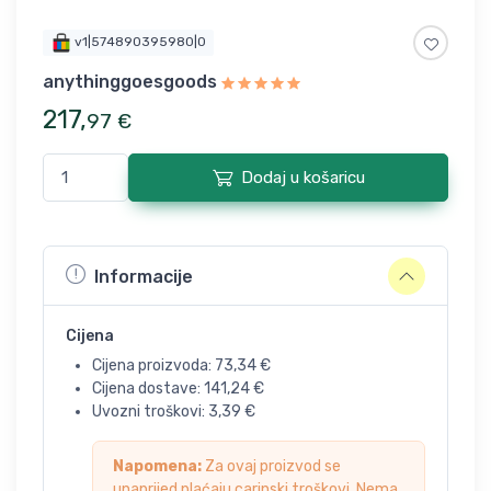
v1|574890395980|0
anythinggoesgoods
217
,
97
€
Dodaj u košaricu
Informacije
Cijena
Cijena proizvoda:
73,34
€
Cijena dostave:
141,24
€
Uvozni troškovi:
3,39
€
Napomena:
Za ovaj proizvod se
unaprijed plaćaju carinski troškovi. Nema