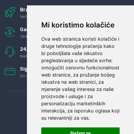
Brza i sigurna dostava
Već za nekoliko dana kod vas
Mi koristimo kolačiće
Garancija u povrat novaca
Jednostavno pravilo: Roba za novac
Ova web stranica koristi kolačiće i
druge tehnologije praćenja kako
24/7 odlična podrška
bi poboljšala vaše iskustvo
Naši agenti uvijek na raspolaganju
pregledavanja u sljedeće svrhe:
omogućiti osnovnu funkcionalnost
Sigurno obročno plaćanje
web stranice
,
za pružanje boljeg
Do 24 rata bez kamata
iskustva na web stranici
,
za
mjerenje vašeg interesa za naše
proizvode i usluge i za
personalizaciju marketinških
interakcija
,
za isporuku oglasa koji
su relevantniji za vas
.
Slažem se