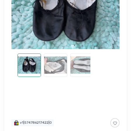
v1|574786217422|0