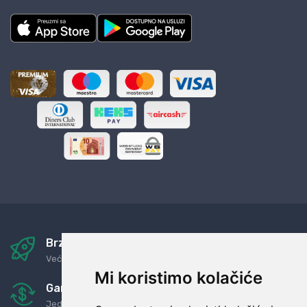
Brza i sigurna dostava
Već za nekoliko dana kod vas
Mi koristimo kolačiće
Garancija u povrat novaca
Jednostavno pravilo: Roba za novac