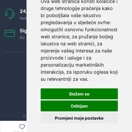
Ova web stranica koristi kolačiće i
druge tehnologije praćenja kako
24/7 odlična podrška
bi poboljšala vaše iskustvo
Naši agenti uvijek na raspolaganju
pregledavanja u sljedeće svrhe:
omogućiti osnovnu funkcionalnost
Sigurno obročno plaćanje
web stranice
,
za pružanje boljeg
Do 24 rata bez kamata
iskustva na web stranici
,
za
mjerenje vašeg interesa za naše
proizvode i usluge i za
personalizaciju marketinških
interakcija
,
za isporuku oglasa koji
su relevantniji za vas
.
Slažem se
Odbijam
© Sva prava zadržana.
Dopi grupa d.o.o.
Promjeni moje postavke