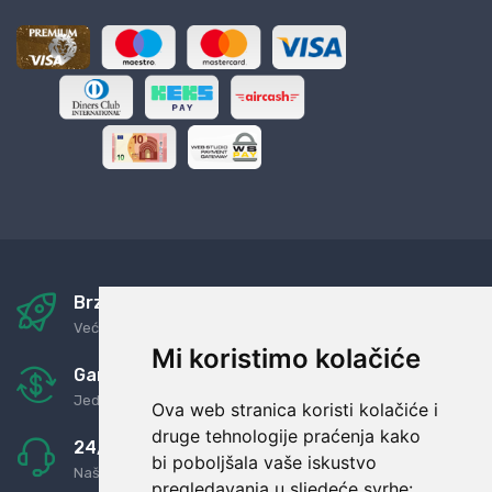
Brza i sigurna dostava
Već za nekoliko dana kod vas
Mi koristimo kolačiće
Garancija u povrat novaca
Jednostavno pravilo: Roba za novac
Ova web stranica koristi kolačiće i
druge tehnologije praćenja kako
24/7 odlična podrška
bi poboljšala vaše iskustvo
Naši agenti uvijek na raspolaganju
pregledavanja u sljedeće svrhe: