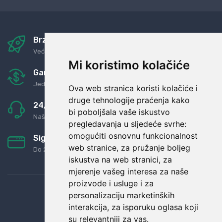
Brza i sigurna dostava
Već za nekoliko dana kod vas
Mi koristimo kolačiće
Garancija u povrat novaca
Jednostavno pravilo: Roba za novac
Ova web stranica koristi kolačiće i
druge tehnologije praćenja kako
24/7 odlična podrška
bi poboljšala vaše iskustvo
Naši agenti uvijek na raspolaganju
pregledavanja u sljedeće svrhe:
omogućiti osnovnu funkcionalnost
Sigurno obročno plaćanje
web stranice
,
za pružanje boljeg
Do 24 rata bez kamata
iskustva na web stranici
,
za
mjerenje vašeg interesa za naše
proizvode i usluge i za
personalizaciju marketinških
interakcija
,
za isporuku oglasa koji
su relevantniji za vas
.