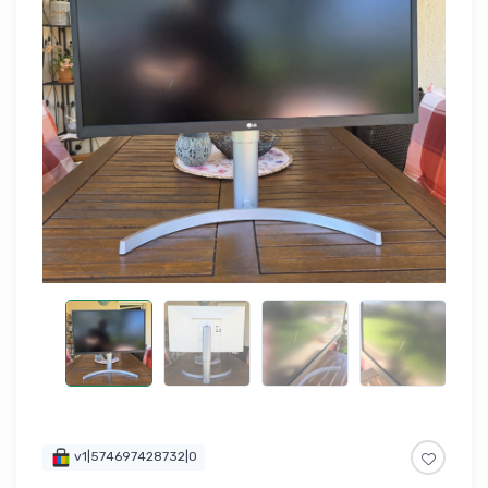
v1|574697428732|0