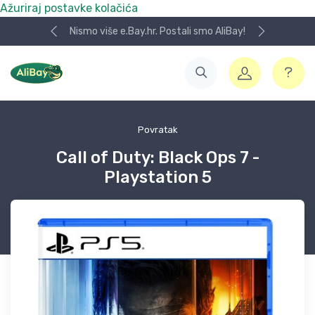
Ažuriraj postavke kolačića
Nismo više e.Bay.hr. Postali smo AliBay!
Povratak
Call of Duty: Black Ops 7 -
Playstation 5