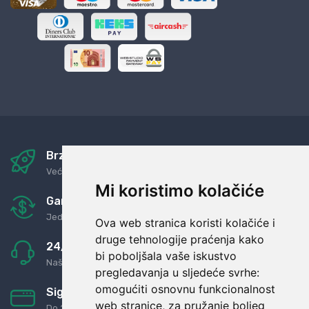
Brza i sigurna dostava
Već za nekoliko dana kod vas
Mi koristimo kolačiće
Garancija u povrat novaca
Jednostavno pravilo: Roba za novac
Ova web stranica koristi kolačiće i
druge tehnologije praćenja kako
24/7 odlična podrška
bi poboljšala vaše iskustvo
Naši agenti uvijek na raspolaganju
pregledavanja u sljedeće svrhe:
omogućiti osnovnu funkcionalnost
Sigurno obročno plaćanje
web stranice
,
za pružanje boljeg
Do 24 rata bez kamata