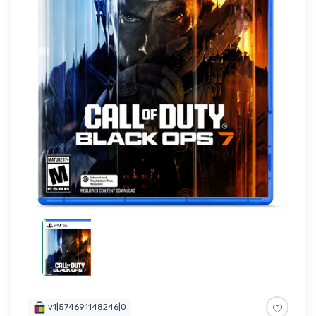
v1|574691148246|0