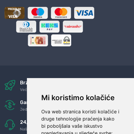
Brza i sigurna dostava
Već za nekoliko dana kod vas
Mi koristimo kolačiće
Garancija u povrat novaca
Jednostavno pravilo: Roba za novac
Ova web stranica koristi kolačiće i
druge tehnologije praćenja kako
24/7 odlična podrška
bi poboljšala vaše iskustvo
Naši agenti uvijek na raspolaganju
pregledavanja u sljedeće svrhe: