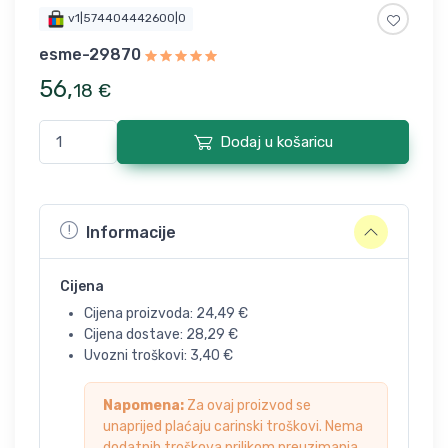
v1|574404442600|0
esme-29870
56
,
18
€
Dodaj u košaricu
Informacije
Cijena
Cijena proizvoda:
24,49
€
Cijena dostave:
28,29
€
Uvozni troškovi:
3,40
€
Napomena:
Za ovaj proizvod se
unaprijed plaćaju carinski troškovi. Nema
dodatnih troškova prilikom preuzimanja.