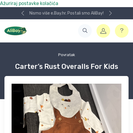
Ažuriraj postavke kolačića
Nismo više e.Bay.hr. Postali smo AliBay!
Povratak
Carter’s Rust Overalls For Kids