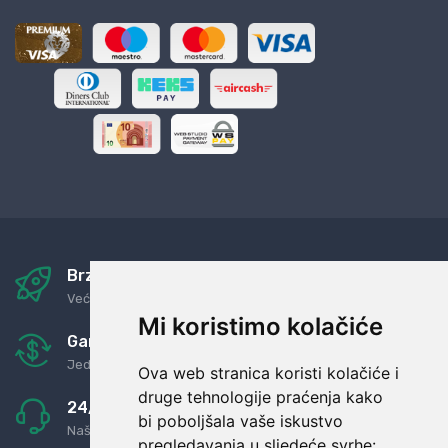
Brza i sigurna dostava
Već za nekoliko dana kod vas
Mi koristimo kolačiće
Garancija u povrat novaca
Jednostavno pravilo: Roba za novac
Ova web stranica koristi kolačiće i
druge tehnologije praćenja kako
24/7 odlična podrška
bi poboljšala vaše iskustvo
Naši agenti uvijek na raspolaganju
pregledavanja u sljedeće svrhe: