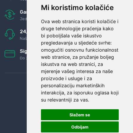
Mi koristimo kolačiće
Garancija u povrat novaca
Jednostavno pravilo: Roba za novac
Ova web stranica koristi kolačiće i
druge tehnologije praćenja kako
24/7 odlična podrška
bi poboljšala vaše iskustvo
Naši agenti uvijek na raspolaganju
pregledavanja u sljedeće svrhe:
omogućiti osnovnu funkcionalnost
Sigurno obročno plaćanje
web stranice
,
za pružanje boljeg
Do 24 rata bez kamata
iskustva na web stranici
,
za
mjerenje vašeg interesa za naše
proizvode i usluge i za
personalizaciju marketinških
interakcija
,
za isporuku oglasa koji
su relevantniji za vas
.
Slažem se
Odbijam