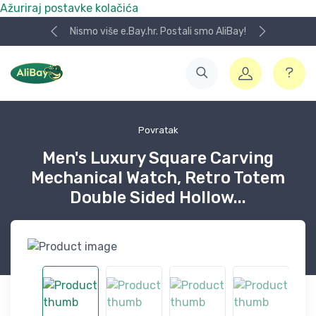
Ažuriraj postavke kolačića
Nismo više e.Bay.hr. Postali smo AliBay!
Povratak
Men's Luxury Square Carving
Mechanical Watch, Retro Totem
Double Sided Hollow...