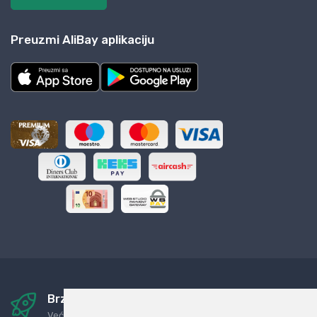
Preuzmi AliBay aplikaciju
Brza i sigurna dostava
Već za nekoliko dana kod vas