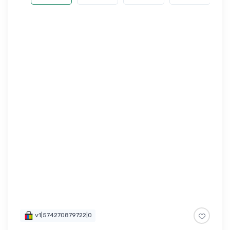
v1|574270879722|0