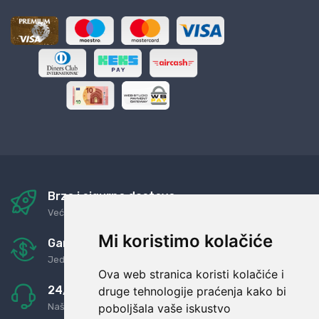
Brza i sigurna dostava
Već za nekoliko dana kod vas
Mi koristimo kolačiće
Garancija u povrat novaca
Jednostavno pravilo: Roba za novac
Ova web stranica koristi kolačiće i
24/7 odlična podrška
druge tehnologije praćenja kako bi
poboljšala vaše iskustvo
Naši agenti uvijek na raspolaganju