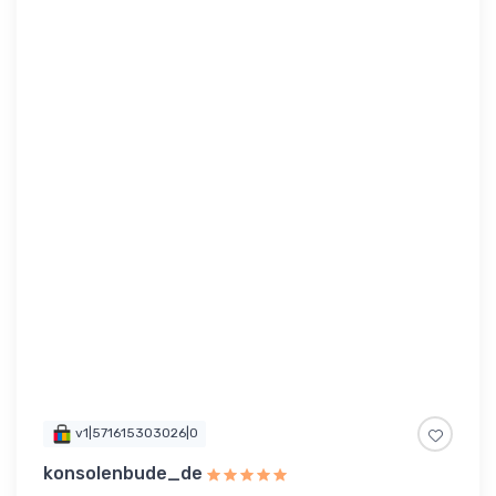
v1|571615303026|0
konsolenbude_de