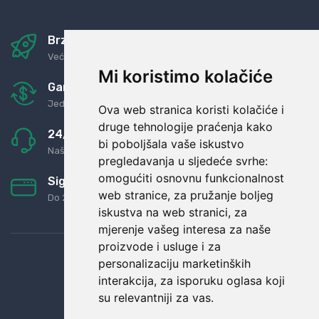
Brza i sigurna dostava
Već za nekoliko dana kod vas
Mi koristimo kolačiće
Garancija u povrat novaca
Jednostavno pravilo: Roba za novac
Ova web stranica koristi kolačiće i
druge tehnologije praćenja kako
24/7 odlična podrška
bi poboljšala vaše iskustvo
Naši agenti uvijek na raspolaganju
pregledavanja u sljedeće svrhe:
omogućiti osnovnu funkcionalnost
Sigurno obročno plaćanje
web stranice
,
za pružanje boljeg
Do 24 rata bez kamata
iskustva na web stranici
,
za
mjerenje vašeg interesa za naše
proizvode i usluge i za
personalizaciju marketinških
interakcija
,
za isporuku oglasa koji
su relevantniji za vas
.