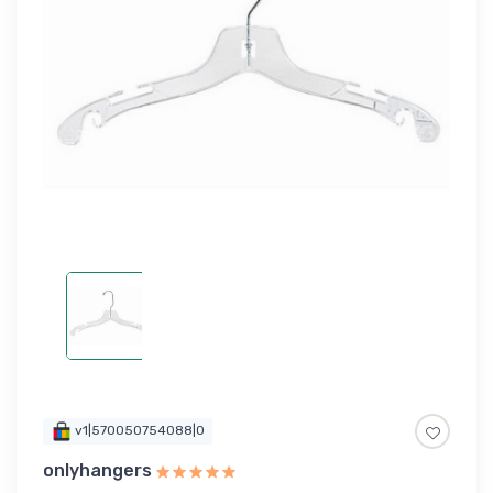
v1|570050754088|0
onlyhangers