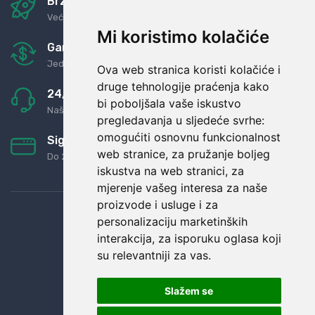
Brza i sigurna dostava
Već za nekoliko dana kod vas
Mi koristimo kolačiće
Garancija u povrat novaca
Jednostavno pravilo: Roba za novac
Ova web stranica koristi kolačiće i
druge tehnologije praćenja kako
24/7 odlična podrška
bi poboljšala vaše iskustvo
Naši agenti uvijek na raspolaganju
pregledavanja u sljedeće svrhe:
omogućiti osnovnu funkcionalnost
Sigurno obročno plaćanje
web stranice
,
za pružanje boljeg
Do 24 rata bez kamata
iskustva na web stranici
,
za
mjerenje vašeg interesa za naše
proizvode i usluge i za
personalizaciju marketinških
interakcija
,
za isporuku oglasa koji
su relevantniji za vas
.
Slažem se