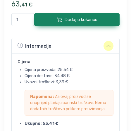
63
,
41
€
Dodaj u košaricu
Informacije
Cijena
Cijena proizvoda:
25,54
€
Cijena dostave:
34,48
€
Uvozni troškovi:
3,39
€
Napomena:
Za ovaj proizvod se
unaprijed plaćaju carinski troškovi. Nema
dodatnih troškova prilikom preuzimanja.
Ukupno:
63,41
€