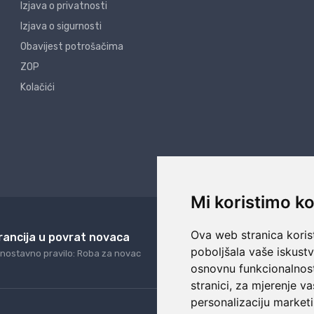
Izjava o privatnosti
Izjava o sigurnosti
Obavijest potrošačima
ZOP
Kolačići
Mi koristimo ko
Ova web stranica korist
rancija u povrat novaca
24/7 odlična podrš
poboljšala vaše iskust
nostavno pravilo: Roba za novac
Naši agenti uvijek na ras
osnovnu funkcionalnos
stranici
,
za mjerenje va
personalizaciju marketi