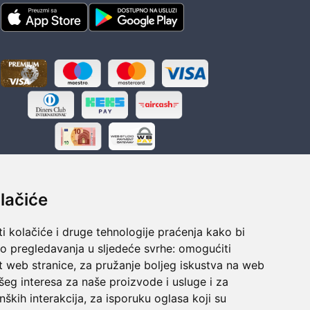
lačiće
i kolačiće i druge tehnologije praćenja kako bi
ka
Sigurno obročno plaćanje
vo pregledavanja u sljedeće svrhe:
omogućiti
polaganju
Do 24 rata bez kamata
t web stranice
,
za pružanje boljeg iskustva na web
šeg interesa za naše proizvode i usluge i za
nških interakcija
,
za isporuku oglasa koji su