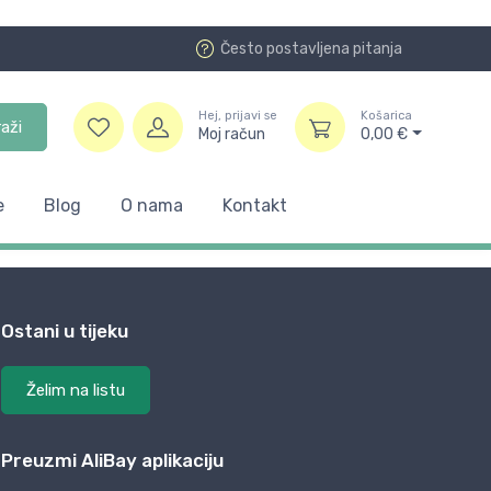
Često postavljena pitanja
Hej, prijavi se
Košarica
raži
Moj račun
0,00
€
e
Blog
O nama
Kontakt
Ostani u tijeku
Želim na listu
Preuzmi AliBay aplikaciju