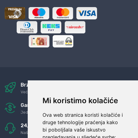
Brza i sigurna dostava
Već za nekoliko dana kod vas
Mi koristimo kolačiće
Garancija u povrat novaca
Jednostavno pravilo: Roba za novac
Ova web stranica koristi kolačiće i
druge tehnologije praćenja kako
24/7 odlična podrška
bi poboljšala vaše iskustvo
Naši agenti uvijek na raspolaganju
pregledavanja u sljedeće svrhe: