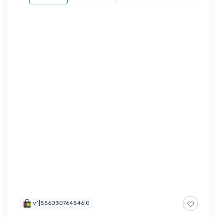
v1|556030764546|0