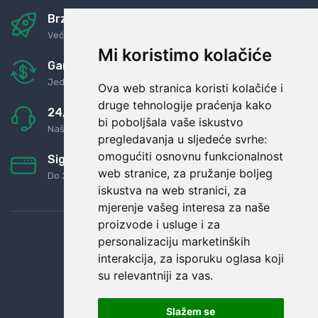
Brza i sigurna dostava
Već za nekoliko dana kod vas
Mi koristimo kolačiće
Garancija u povrat novaca
Jednostavno pravilo: Roba za novac
Ova web stranica koristi kolačiće i
druge tehnologije praćenja kako
24/7 odlična podrška
bi poboljšala vaše iskustvo
Naši agenti uvijek na raspolaganju
pregledavanja u sljedeće svrhe:
omogućiti osnovnu funkcionalnost
Sigurno obročno plaćanje
web stranice
,
za pružanje boljeg
Do 24 rata bez kamata
iskustva na web stranici
,
za
mjerenje vašeg interesa za naše
proizvode i usluge i za
personalizaciju marketinških
interakcija
,
za isporuku oglasa koji
su relevantniji za vas
.
Slažem se