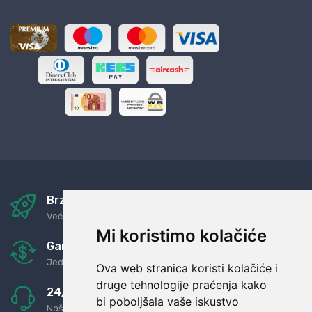
Brza i sigurna dostava
Već za nekoliko dana kod vas
Mi koristimo kolačiće
Garancija u povrat novaca
Jednostavno pravilo: Roba za novac
Ova web stranica koristi kolačiće i
druge tehnologije praćenja kako
24/7 odlična podrška
bi poboljšala vaše iskustvo
Naši agenti uvijek na raspolaganju