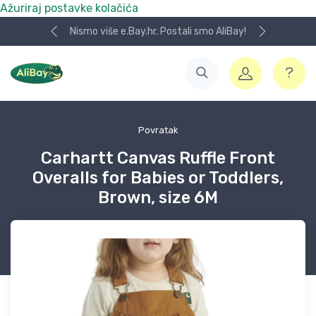
Ažuriraj postavke kolačića
Nismo više e.Bay.hr. Postali smo AliBay!
Povratak
Carhartt Canvas Ruffle Front
Overalls for Babies or Toddlers,
Brown, size 6M