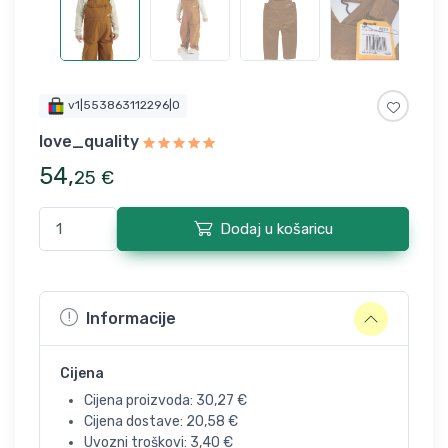
v1|553863112296|0
love_quality
54
,
25
€
Dodaj u košaricu
Informacije
Cijena
Cijena proizvoda:
30,27
€
Cijena dostave:
20,58
€
Uvozni troškovi:
3,40
€