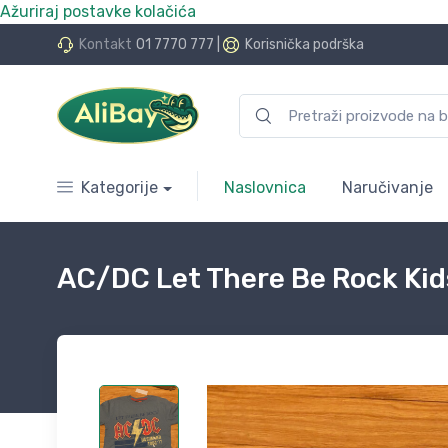
Ažuriraj postavke kolačića
do 24 rate bez kamata
Kontakt
01 7770 777
|
Korisnička podrška
Kategorije
Naslovnica
Naručivanje
AC/DC Let There Be Rock Kids