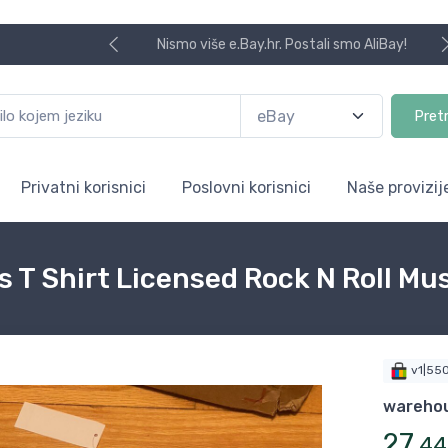
Nismo više e.Bay.hr. Postali smo AliBay!
Pret
Privatni korisnici
Poslovni korisnici
Naše provizij
 T Shirt Licensed Rock N Roll Mu
v1|55
wareho
27
,
44