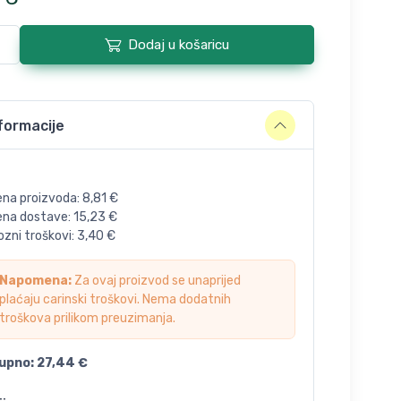
Dodaj u košaricu
formacije
ena proizvoda:
8,81
€
jena dostave:
15,23
€
zni troškovi:
3,40
€
Napomena:
Za ovaj proizvod se unaprijed
plaćaju carinski troškovi. Nema dodatnih
troškova prilikom preuzimanja.
upno:
27,44
€