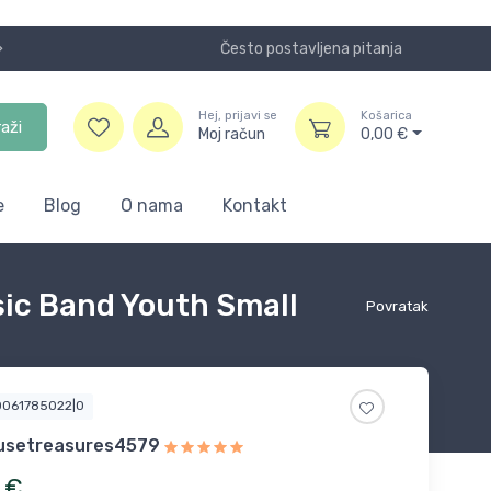
Često postavljena pitanja
Koristite
Hej, prijavi se
Košarica
raži
Moj račun
0,00
€
e
Blog
O nama
Kontakt
sic Band Youth Small
Povratak
0061785022|0
usetreasures4579
€