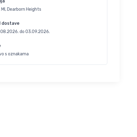
ija
 MI, Dearborn Heights
d dostave
.08.2026.
do
03.09.2026.
e
vo s oznakama