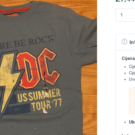
In
Cijena
Cij
Ci
Uvo
Uk