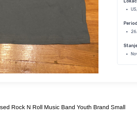
Lokac
US,
Perio
26
Stanj
No