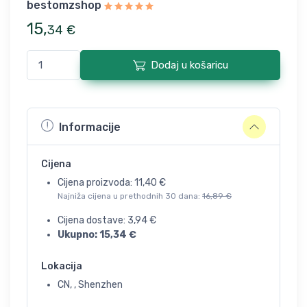
bestomzshop
15
,
34
€
Dodaj u košaricu
Informacije
Cijena
Cijena proizvoda:
11,40
€
Najniža cijena u prethodnih 30 dana:
16,89
€
Cijena dostave:
3,94
€
Ukupno:
15,34
€
Lokacija
CN, , Shenzhen