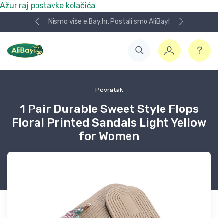
Ažuriraj postavke kolačića
Nismo više e.Bay.hr. Postali smo AliBay!
Povratak
1 Pair Durable Sweet Style Flops
Floral Printed Sandals Light Yellow
for Women