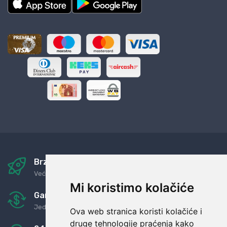
Brza i sigurna dostava
Već za nekoliko dana kod vas
Mi koristimo kolačiće
Garancija u povrat novaca
Jednostavno pravilo: Roba za novac
Ova web stranica koristi kolačiće i
druge tehnologije praćenja kako