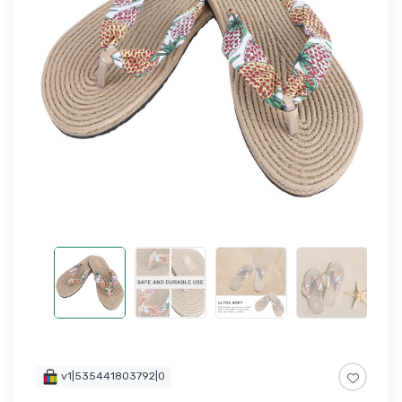
v1|535441803792|0