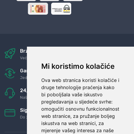
Brza i sigurna dostava
Već za nekoliko dana kod vas
Mi koristimo kolačiće
Garancija u povrat novaca
Jednostavno pravilo: Roba za novac
Ova web stranica koristi kolačiće i
druge tehnologije praćenja kako
24/7 odlična podrška
bi poboljšala vaše iskustvo
Naši agenti uvijek na raspolaganju
pregledavanja u sljedeće svrhe:
omogućiti osnovnu funkcionalnost
Sigurno obročno plaćanje
web stranice
,
za pružanje boljeg
Do 24 rata bez kamata
iskustva na web stranici
,
za
mjerenje vašeg interesa za naše