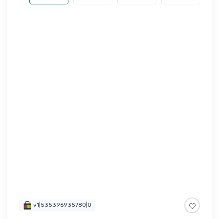
v1|535396935780|0