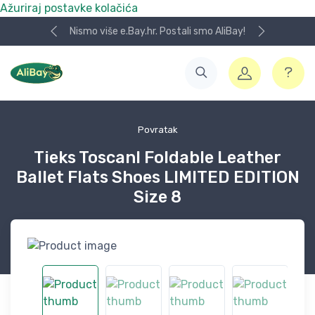
Ažuriraj postavke kolačića
Nismo više e.Bay.hr. Postali smo AliBay!
Povratak
Tieks ToscanI Foldable Leather
Ballet Flats Shoes LIMITED EDITION
Size 8