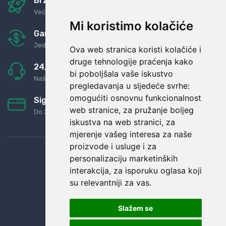
Brza i sigurna dostava
Već za nekoliko dana kod vas
Mi koristimo kolačiće
Garancija u povrat novaca
Jednostavno pravilo: Roba za novac
Ova web stranica koristi kolačiće i
druge tehnologije praćenja kako
24/7 odlična podrška
bi poboljšala vaše iskustvo
Naši agenti uvijek na raspolaganju
pregledavanja u sljedeće svrhe:
omogućiti osnovnu funkcionalnost
Sigurno obročno plaćanje
web stranice
,
za pružanje boljeg
Do 24 rata bez kamata
iskustva na web stranici
,
za
mjerenje vašeg interesa za naše
proizvode i usluge i za
personalizaciju marketinških
interakcija
,
za isporuku oglasa koji
su relevantniji za vas
.
Slažem se