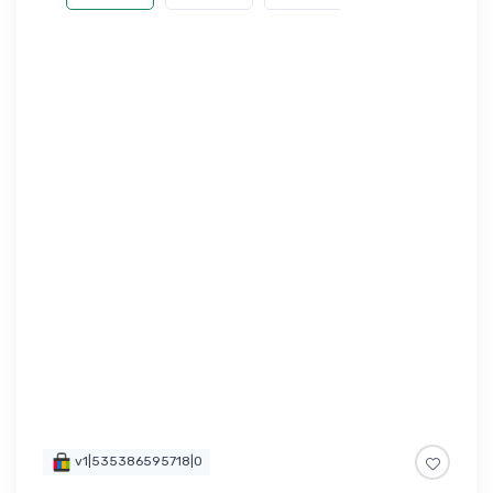
v1|535386595718|0