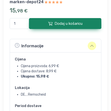
marken-depot24
15
,
98
€
Dodaj u košaricu
Informacije
Cijena
Cijena proizvoda:
6,99
€
Cijena dostave:
8,99
€
Ukupno:
15,98
€
Lokacija
DE, , Remscheid
Period dostave