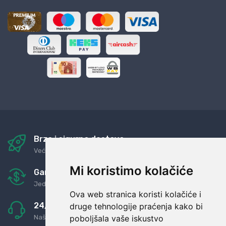
Brza i sigurna dostava
Već za nekoliko dana kod vas
Mi koristimo kolačiće
Garancija u povrat novaca
Jednostavno pravilo: Roba za novac
Ova web stranica koristi kolačiće i
24/7 odlična podrška
druge tehnologije praćenja kako bi
poboljšala vaše iskustvo
Naši agenti uvijek na raspolaganju