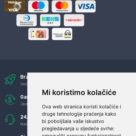
Brza i sigurna dostava
Već za nekoliko dana kod vas
Mi koristimo kolačiće
Garancija u povrat novaca
Jednostavno pravilo: Roba za novac
Ova web stranica koristi kolačiće i
druge tehnologije praćenja kako
24/7 odlična podrška
bi poboljšala vaše iskustvo
Naši agenti uvijek na raspolaganju
pregledavanja u sljedeće svrhe:
omogućiti osnovnu funkcionalnost