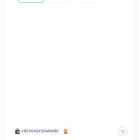
v1|530452306584|0