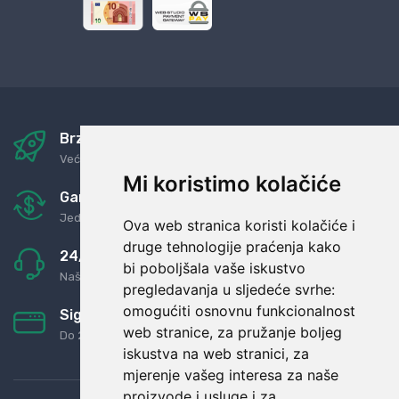
Brza i sigurna dostava
Već za nekoliko dana kod vas
Mi koristimo kolačiće
Garancija u povrat novaca
Jednostavno pravilo: Roba za novac
Ova web stranica koristi kolačiće i
druge tehnologije praćenja kako
24/7 odlična podrška
bi poboljšala vaše iskustvo
Naši agenti uvijek na raspolaganju
pregledavanja u sljedeće svrhe:
omogućiti osnovnu funkcionalnost
Sigurno obročno plaćanje
web stranice
,
za pružanje boljeg
Do 24 rata bez kamata
iskustva na web stranici
,
za
mjerenje vašeg interesa za naše
proizvode i usluge i za