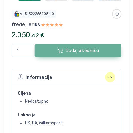
v1|515222664084|0
frede_eriks
2.050
,
62
€
Dodaj u košaricu
Informacije
Cijena
Nedostupno
Lokacija
US, PA, Williamsport