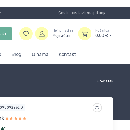
Često postavljena pitanja
Koristite
Hej, prijavi se
Košarica
raži
Moj račun
0,00
€
e
Blog
O nama
Kontakt
Povratak
5098092962|0
ak
€