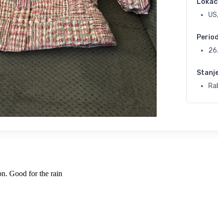
Lokac
US,
Perio
26
Stanj
Rab