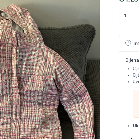
In
Cijena
Cij
Ci
Uvo
Uk