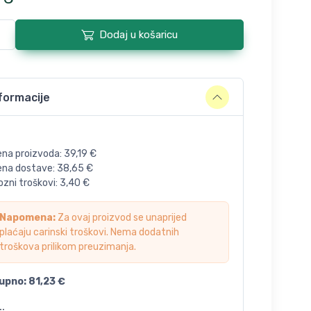
Dodaj u košaricu
formacije
ena proizvoda:
39,19
€
jena dostave:
38,65
€
zni troškovi:
3,40
€
Napomena:
Za ovaj proizvod se unaprijed
plaćaju carinski troškovi. Nema dodatnih
troškova prilikom preuzimanja.
upno:
81,23
€