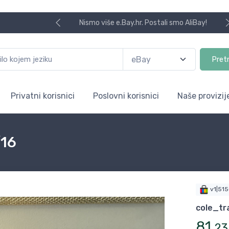
Nismo više e.Bay.hr. Postali smo AliBay!
Pret
Privatni korisnici
Poslovni korisnici
Naše provizij
/16
v1|51
cole_tr
81
,
23