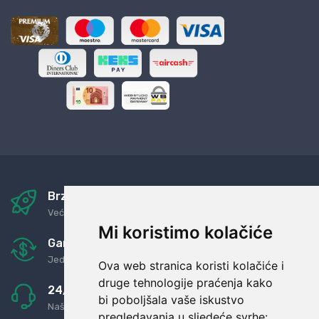
Brza i sigurna dostava
Već za nekoliko dana kod vas
Mi koristimo kolačiće
Garancija u povrat novaca
Jednostavno pravilo: Roba za novac
Ova web stranica koristi kolačiće i
druge tehnologije praćenja kako
24/7 odlična podrška
bi poboljšala vaše iskustvo
Naši agenti uvijek na raspolaganju
pregledavanja u sljedeće svrhe: