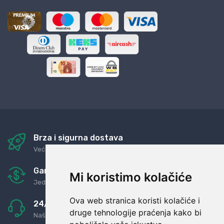
Brza i sigurna dostava
Već za nekoliko dana kod vas
Garancija u povrat novaca
Mi koristimo kolačiće
Jednostavno pravilo: Roba za novac
Ova web stranica koristi kolačiće i
24/7 odlična podrška
druge tehnologije praćenja kako bi
Naši agenti uvijek na raspolaganju