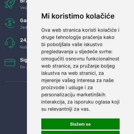
Brza i sigurna dostava
Već za nekoliko dana kod vas
Mi koristimo kolačiće
Garancija u povrat novaca
Jednostavno pravilo: Roba za novac
Ova web stranica koristi kolačiće i
druge tehnologije praćenja kako
24/7 odlična podrška
bi poboljšala vaše iskustvo
Naši agenti uvijek na raspolaganju
pregledavanja u sljedeće svrhe:
omogućiti osnovnu funkcionalnost
Sigurno obročno plaćanje
web stranice
,
za pružanje boljeg
Do 24 rata bez kamata
iskustva na web stranici
,
za
mjerenje vašeg interesa za naše
proizvode i usluge i za
personalizaciju marketinških
interakcija
,
za isporuku oglasa koji
su relevantniji za vas
.
Slažem se