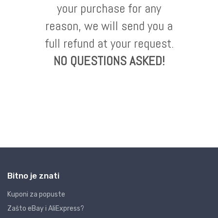
Bitno je znati
Kuponi za popuste
Zašto eBay i AliExpress?