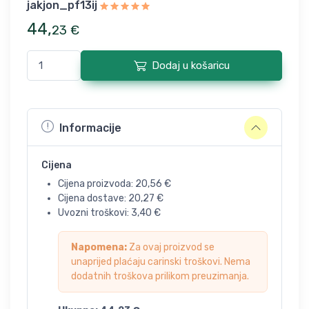
jakjon_pf13ij
44
,
23
€
Dodaj u košaricu
Informacije
Cijena
Cijena proizvoda:
20,56
€
Cijena dostave:
20,27
€
Uvozni troškovi:
3,40
€
Napomena:
Za ovaj proizvod se
unaprijed plaćaju carinski troškovi. Nema
dodatnih troškova prilikom preuzimanja.