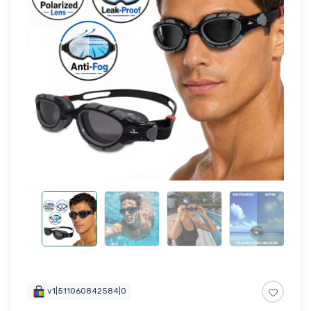
v1|511060842584|0